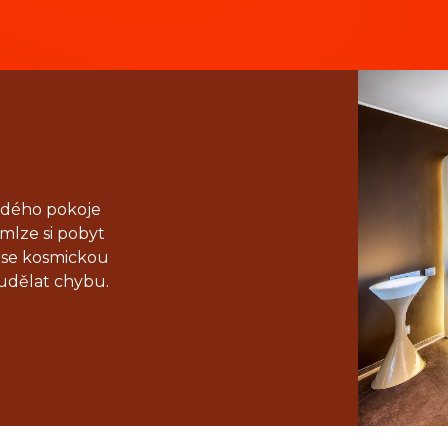
aždého pokoje
 mlze si pobyt
t se kosmickou
udělat chybu.