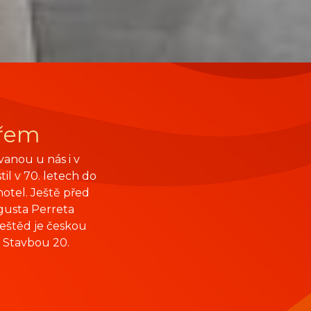
ořem
vanou u nás i v
il v 70. letech do
 hotel. Ještě před
gusta Perreta
Ještěd je českou
ž Stavbou 20.