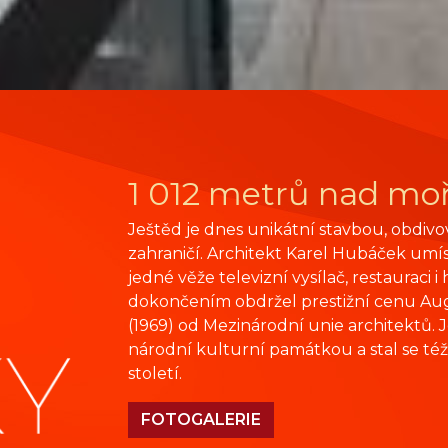
1 012 metrů nad m
Ještěd je dnes unikátní stavbou, obdivo
zahraničí. Architekt Karel Hubáček umíst
jedné věže televizní vysílač, restauraci i
dokončením obdržel prestižní cenu Au
(1969) od Mezinárodní unie architektů. 
národní kulturní památkou a stal se té
století.
FOTOGALERIE